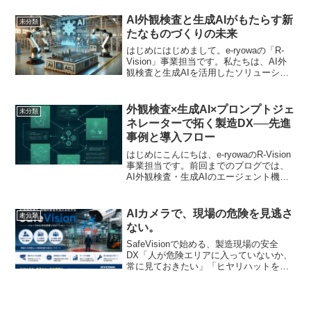
社：福岡県北九州市、代表：田中 裕
弓）は、生成AIにおいて大きな課題とさ
AI外観検査と生成AIがもたらす新
未分類
れ...
たなものづくりの未来
はじめにはじめまして。e-ryowaの「R-
Vision」事業担当です。私たちは、AI外
観検査と生成AIを活用したソリューショ
ンを通じて、自動車、半導体、食品とい
った幅広い製造業の課題解決に挑戦して
います。本ブログでは、R-Visionがど...
外観検査×生成AI×プロンプトジェ
未分類
ネレーターで拓く製造DX──先進
事例と導入フロー
はじめにこんにちは、e-ryowaのR-Vision
事業担当です。前回までのブログでは、
AI外観検査・生成AIのエージェント機
能・プロンプトジェネレーターなど、R-
Visionが提供するさまざまなソリューシ
ョンをご紹介しました。今回は、これ...
AIカメラで、現場の危険を見逃さ
未分類
ない。
SafeVisionで始める、製造現場の安全
DX「人が危険エリアに入っていないか、
常に見ておきたい」「ヒヤリハットを減
らしたいが、現場の確認は人手に頼って
いる」「安全対策を強化したいが、大が
かりなシステム導入は難しい」「カメラ
はあるが、ただ...