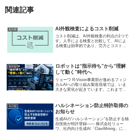
関連記事
AI外観検査によるコスト削減
未分類
コスト削減は、AI外観検査の利点の1つで
す。人手による検査と比較して、AIによ
る検査は効率的であり、労力とコストの
削減が期待されます。まず、人手による
検査には多くの時間と労力がかかります
が、AIは高速かつ自動的に検査を行うこ
とができます。こ...
ロボットは“指示待ち”から“理解
未分類
して動く”時代へ
リョーワ R-Vision事業部が進めるフィジ
カルAIへの取り組み製造現場では、いま
大きな変化が起きています。これまでロ
ボットは、決められた動作を正確に繰り
返す装置でした。ティーチングされた通
りに動く。決められた座標へ移動する。
ハルシネーション防止特許取得の
未分類
決められた工...
お知らせ
生成AIの“ハルシネーション”を防止する独
自技術が特許登録—— 株式会社リョー
ワ、社内向け生成AI「ClaviMining」に搭
載し提供開始 ——株式会社リョーワ（本