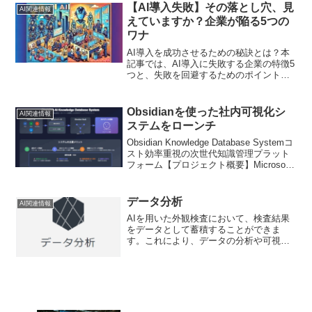
プログラマブルな方法で...
【AI導入失敗】その落とし穴、見
AI関連情報
えていますか？企業が陥る5つの
ワナ
AI導入を成功させるための秘訣とは？本
記事では、AI導入に失敗する企業の特徴5
つと、失敗を回避するためのポイントを
解説。AI導入で失敗しないために、ぜひ
ご一読ください。
Obsidianを使った社内可視化シ
AI関連情報
ステムをローンチ
Obsidian Knowledge Database Systemコ
スト効率重視の次世代知識管理プラット
フォーム【プロジェクト概要】Microsoft
Office 365 CopilotやChatGPTの高額なサ
ブスクリプション費用問題...
データ分析
AI関連情報
AIを用いた外観検査において、検査結果
をデータとして蓄積することができま
す。これにより、データの分析や可視化
を行うことができます。これらの分析に
より、検査の評価や改善ができます。例
えば、検査結果から欠陥の発生状況や傾
向、検査の信頼性などを分...