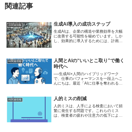
関連記事
生成AI導入の成功ステップ
AI関連情報
生成AIは、企業の構造や業務効率を大幅
に改善する可能性を秘めています。しか
し、効果的に導入するためには、計画的
なアプローチが必要です。この記事で
は、生成AIを企業に導入するためのステ
ップと成功のポイントを解説します。ス
テップ1: 導入目的を...
人間とAIの“いいとこ取り”で働く
AI関連情報
時代へ
──生成AI×人間のハイブリッドワーク
で、仕事のパフォーマンスを一段上へこ
んにちは。最近「AIに仕事を奪われるん
じゃないか…」と感じたこと、ありませ
んか？実はその逆。今、AIは“あなたの頼
れる右腕”になろうとしています。この記
人的ミスの削減
AI関連情報
事では、生成A...
人的ミスは、人手による検査において頻
繁に発生する問題です。これらのミス
は、検査者の疲れや注意力の低下によっ
て引き起こされることがあります。これ
に対して、AIを採用することでこれらの
ミスを削減することができます。AIは、