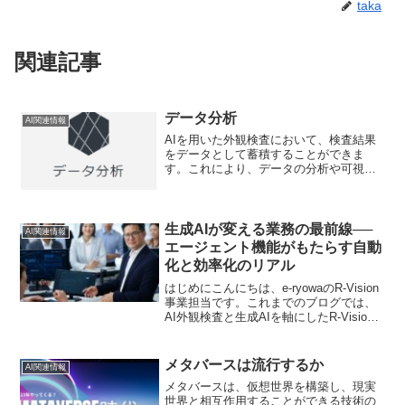
taka
関連記事
データ分析
AI関連情報
AIを用いた外観検査において、検査結果
をデータとして蓄積することができま
す。これにより、データの分析や可視化
を行うことができます。これらの分析に
より、検査の評価や改善ができます。例
えば、検査結果から欠陥の発生状況や傾
向、検査の信頼性などを分...
生成AIが変える業務の最前線──
AI関連情報
エージェント機能がもたらす自動
化と効率化のリアル
はじめにこんにちは、e-ryowaのR-Vision
事業担当です。これまでのブログでは、
AI外観検査と生成AIを軸にしたR-Vision
の取り組みをご紹介してきました。第3弾
となる今回は、生成AIの“エージェント機
能”に焦点を当てます。「C...
メタバースは流行するか
AI関連情報
メタバースは、仮想世界を構築し、現実
世界と相互作用することができる技術の