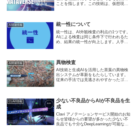
ことを指します。この技術は、仮想現実
(VR)、拡張現実(AR)、ミラー世界などの
概念が含まれています。現在、メタバー
スに関する話題はますます多くなってお
り、将来的には社...
統一性について
AI関連情報
統一性は、AI外観検査の利点の1つです。
AIによる検査は同じ条件下で行われるた
め、結果の統一性が向上します。人手に
よる検査では、検査者の技術や経験、集
中力などによって結果に差異が生じるこ
とがありますが、AIは統一的な観点から
検査を行うため、...
異物検査
AI関連情報
AI技術と生成AIを活用した茶葉の異物検
出システムが革新をもたらしています。
従来の手法では見逃されやすかったゴミ
や異物を高精度に検出し、農産物の品質
と生産性の向上に貢献。伝統的農業にお
ける新しいテクノロジーの活用事例をご
紹介します。
少ない不良品からAIが不良品を生
CLAVI情報
成
Clavi アノテーションサービス開始のお知
らせ皆様からの要望が多かった少ない不
良品でも十分なDeepLearningが可能なAI
を作って下さいという要望にお答えし
て、CLAVI アノテーションサービスを