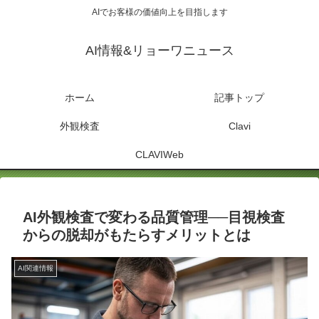
AIでお客様の価値向上を目指します
AI情報&リョーワニュース
ホーム
記事トップ
外観検査
Clavi
CLAVIWeb
AI外観検査で変わる品質管理──目視検査
からの脱却がもたらすメリットとは
AI関連情報