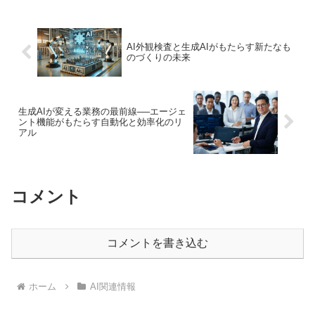
介し致しました。画像生成技術を応用
し...
AI外観検査と生成AIがもたらす新たなも
のづくりの未来
生成AIが変える業務の最前線──エージェ
ント機能がもたらす自動化と効率化のリ
アル
コメント
コメントを書き込む
ホーム
AI関連情報