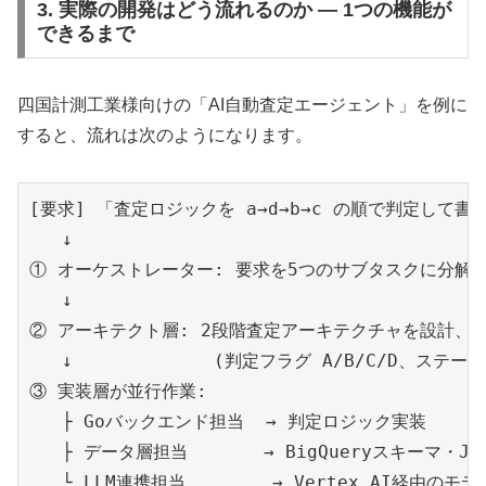
3. 実際の開発はどう流れるのか ― 1つの機能が
できるまで
四国計測工業様向けの「AI自動査定エージェント」を例に
すると、流れは次のようになります。
[要求] 「査定ロジックを a→d→b→c の順で判定して書
   ↓

① オーケストレーター: 要求を5つのサブタスクに分解

   ↓

② アーキテクト層: 2段階査定アーキテクチャを設計、AD
   ↓             (判定フラグ A/B/C/D、ステータ
③ 実装層が並行作業:

   ├ Goバックエンド担当  → 判定ロジック実装

   ├ データ層担当       → BigQueryスキーマ・Ju
   └ LLM連携担当        → Vertex AI経由のモ