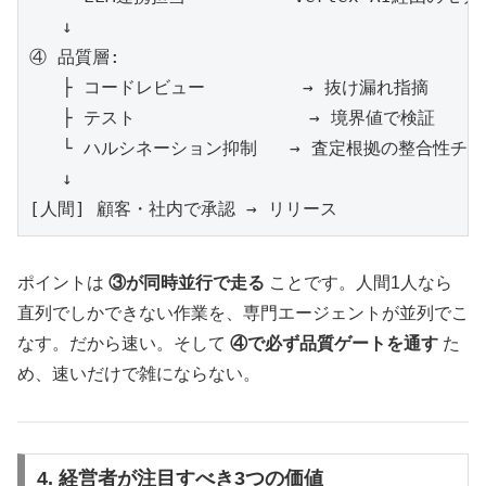
   ↓

④ 品質層:

   ├ コードレビュー         → 抜け漏れ指摘

   ├ テスト                → 境界値で検証

   └ ハルシネーション抑制   → 査定根拠の整合性チェ
   ↓

[人間] 顧客・社内で承認 → リリース
ポイントは
③が同時並行で走る
ことです。人間1人なら
直列でしかできない作業を、専門エージェントが並列でこ
なす。だから速い。そして
④で必ず品質ゲートを通す
た
め、速いだけで雑にならない。
4. 経営者が注目すべき3つの価値