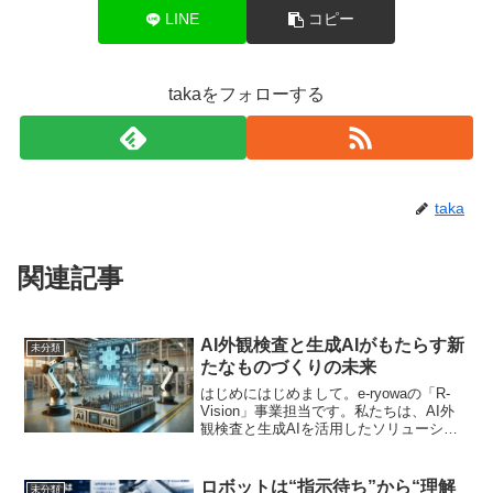
LINE
コピー
takaをフォローする
taka
関連記事
AI外観検査と生成AIがもたらす新
未分類
たなものづくりの未来
はじめにはじめまして。e-ryowaの「R-
Vision」事業担当です。私たちは、AI外
観検査と生成AIを活用したソリューショ
ンを通じて、自動車、半導体、食品とい
った幅広い製造業の課題解決に挑戦して
います。本ブログでは、R-Visionがど...
ロボットは“指示待ち”から“理解
未分類