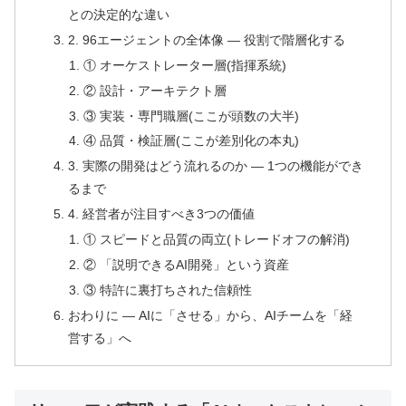
との決定的な違い
2. 96エージェントの全体像 ― 役割で階層化する
① オーケストレーター層(指揮系統)
② 設計・アーキテクト層
③ 実装・専門職層(ここが頭数の大半)
④ 品質・検証層(ここが差別化の本丸)
3. 実際の開発はどう流れるのか ― 1つの機能ができ
るまで
4. 経営者が注目すべき3つの価値
① スピードと品質の両立(トレードオフの解消)
② 「説明できるAI開発」という資産
③ 特許に裏打ちされた信頼性
おわりに ― AIに「させる」から、AIチームを「経
営する」へ