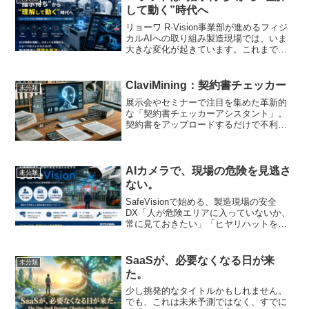
して動く”時代へ
リョーワ R-Vision事業部が進めるフィジ
カルAIへの取り組み製造現場では、いま
大きな変化が起きています。これまでロ
ボットは、決められた動作を正確に繰り
返す装置でした。ティーチングされた通
りに動く。決められた座標へ移動する。
ClaviMining：契約書チェッカー
未分類
決められた工...
展示会やセミナーで注目を集めた革新的
な「契約書チェッカーアシスタント」。
契約書をアップロードするだけで不利な
条項を特定し、具体的な改定案を提供。
契約書修正作業を効率化する画期的な機
能を紹介します
AIカメラで、現場の危険を見逃さ
未分類
ない。
SafeVisionで始める、製造現場の安全
DX「人が危険エリアに入っていないか、
常に見ておきたい」「ヒヤリハットを減
らしたいが、現場の確認は人手に頼って
いる」「安全対策を強化したいが、大が
かりなシステム導入は難しい」「カメラ
SaaSが、必要なくなる日が来
未分類
はあるが、ただ...
た。
少し挑発的なタイトルかもしれません。
でも、これは未来予測ではなく、すでに