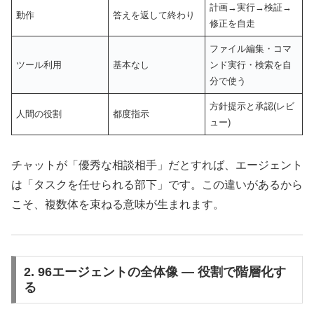
計画→実行→検証→
動作
答えを返して終わり
修正を自走
ファイル編集・コマ
ツール利用
基本なし
ンド実行・検索を自
分で使う
方針提示と承認(レビ
人間の役割
都度指示
ュー)
チャットが「優秀な相談相手」だとすれば、エージェント
は「タスクを任せられる部下」です。この違いがあるから
こそ、複数体を束ねる意味が生まれます。
2. 96エージェントの全体像 ― 役割で階層化す
る