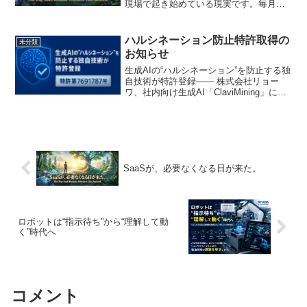
現場で起き始めている現実です。毎月か
かり続ける利用料。ユーザー数が増える
たびに跳ね上がるコスト。機能は多いけ
れど、実際に使っているのはそのうちの
ハルシネーション防止特許取得の
未分類
一部。そんなSaaS疲れ...
お知らせ
生成AIの“ハルシネーション”を防止する独
自技術が特許登録—— 株式会社リョー
ワ、社内向け生成AI「ClaviMining」に搭
載し提供開始 ——株式会社リョーワ（本
社：福岡県北九州市、代表：田中 裕
弓）は、生成AIにおいて大きな課題とさ
れ...
SaaSが、必要なくなる日が来た。
ロボットは“指示待ち”から“理解して動
く”時代へ
コメント