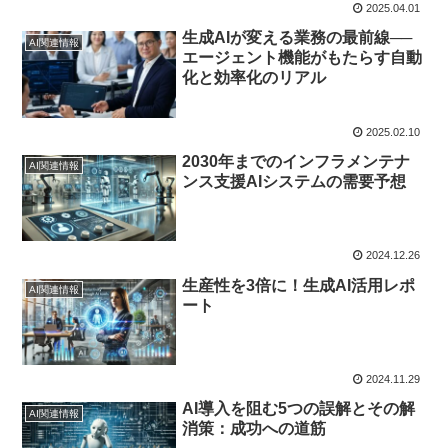
2025.04.01
生成AIが変える業務の最前線──
AI関連情報
エージェント機能がもたらす自動
化と効率化のリアル
2025.02.10
2030年までのインフラメンテナ
AI関連情報
ンス支援AIシステムの需要予想
2024.12.26
生産性を3倍に！生成AI活用レポ
AI関連情報
ート
2024.11.29
AI導入を阻む5つの誤解とその解
AI関連情報
消策：成功への道筋