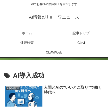
AIでお客様の価値向上を目指します
AI情報&リョーワニュース
ホーム
記事トップ
外観検査
Clavi
CLAVIWeb
AI導入成功
人間とAIの“いいとこ取り”で働く
AI関連情報
時代へ